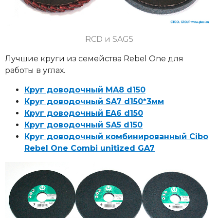
RCD и SAG5
Лучшие круги из семейства Rebel One для
работы в углах.
Круг доводочный MA8 d150
Круг доводочный SA7 d150*3мм
Круг доводочный EA6 d150
Круг доводочный SA5 d150
Круг доводочный комбинированный Cibo
Rebel One Combi unitized GA7