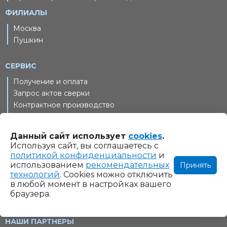
ФИЛИАЛЫ
Москва
Пушкин
СЕРВИС
Получение и оплата
Запрос актов сверки
Контрактное производство
Демопоказы оборудования GTOOL
ЭДО
Данный сайт использует
cookies
.
Отзывы о компании GTOOL
Используя сайт, вы соглашаетесь с
политикой конфиденциальности
и
использованием
рекомендательных
Принять
технологий
. Cookies можно отключить
в любой момент в настройках вашего
браузера.
НАШИ ПАРТНЕРЫ